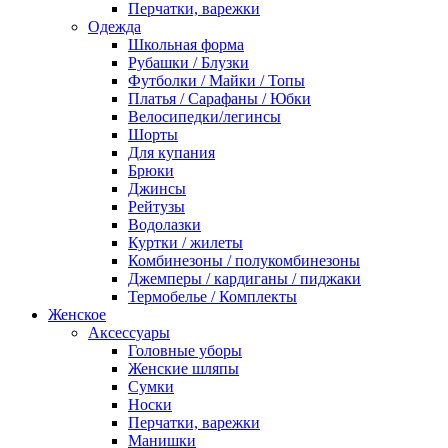
Перчатки, варежки
Одежда
Школьная форма
Рубашки / Блузки
Футболки / Майки / Топы
Платья / Сарафаны / Юбки
Велосипедки/легинсы
Шорты
Для купания
Брюки
Джинсы
Рейтузы
Водолазки
Куртки / жилеты
Комбинезоны / полукомбинезоны
Джемперы / кардиганы / пиджаки
Термобелье / Комплекты
Женское
Аксессуары
Головные уборы
Женские шляпы
Сумки
Носки
Перчатки, варежки
Манишки