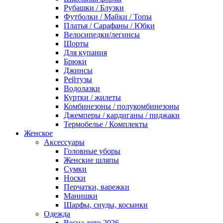
Рубашки / Блузки
Футболки / Майки / Топы
Платья / Сарафаны / Юбки
Велосипедки/легинсы
Шорты
Для купания
Брюки
Джинсы
Рейтузы
Водолазки
Куртки / жилеты
Комбинезоны / полукомбинезоны
Джемперы / кардиганы / пиджаки
Термобелье / Комплекты
Женское
Аксессуары
Головные уборы
Женские шляпы
Сумки
Носки
Перчатки, варежки
Манишки
Шарфы, снуды, косынки
Одежда
Весна лето 2026