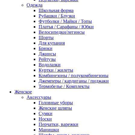
Одежда
Школьная форма
Рубашки / Блузки
Футболки / Майки / Топы
Платья / Сарафаны / Юбки
Велосипедки/легинсы
Шорты
Для купания
Брюки
Джинсы
Рейтузы
Водолазки
Куртки / жилеты
Комбинезоны / полукомбинезоны
Джемперы / кардиганы / пиджаки
Термобелье / Комплекты
Женское
Аксессуары
Головные уборы
Женские шляпы
Сумки
Носки
Перчатки, варежки
Манишки