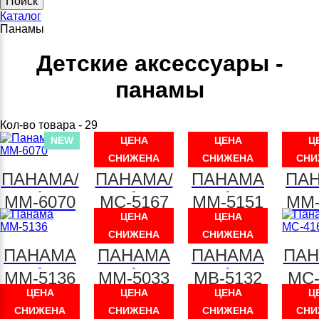
Каталог
Панамы
Детские аксессуары -
панамы
Кол-во товара - 29
NEW
ЦЕНА
ЦЕНА
Ц
СНИЖЕНА
СНИЖЕНА
СНИ
ПАНАМА/
ПАНАМА/
ПАНАМА
ПА
ММ-6070
МС-5167
ММ-5151
ММ-
ЦЕНА
ЦЕНА
СНИЖЕНА
СНИЖЕНА
ПАНАМА
ПАНАМА
ПАНАМА
ПАН
ММ-5136
ММ-5033
МВ-5132
МС-
ЦЕНА
ЦЕНА
ЦЕНА
Ц
СНИЖЕНА
СНИЖЕНА
СНИЖЕНА
СНИ