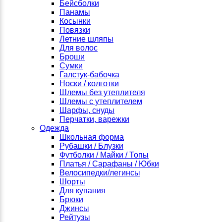
Бейсболки
Панамы
Косынки
Повязки
Летние шляпы
Для волос
Броши
Сумки
Галстук-бабочка
Носки / колготки
Шлемы без утеплителя
Шлемы с утеплителем
Шарфы, снуды
Перчатки, варежки
Одежда
Школьная форма
Рубашки / Блузки
Футболки / Майки / Топы
Платья / Сарафаны / Юбки
Велосипедки/легинсы
Шорты
Для купания
Брюки
Джинсы
Рейтузы