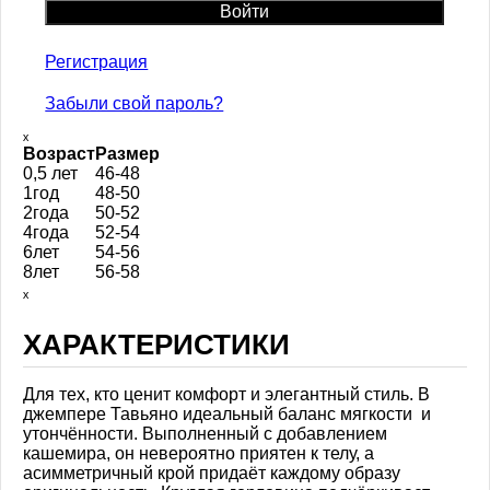
Регистрация
Забыли свой пароль?
ₓ
Возраст
Размер
0,5 лет
46-48
1год
48-50
2года
50-52
4года
52-54
6лет
54-56
8лет
56-58
ₓ
ХАРАКТЕРИСТИКИ
Для тех, кто ценит комфорт и элегантный стиль. В
джемпере Тавьяно идеальный баланс мягкости и
утончённости. Выполненный с добавлением
кашемира, он невероятно приятен к телу, а
асимметричный крой придаёт каждому образу