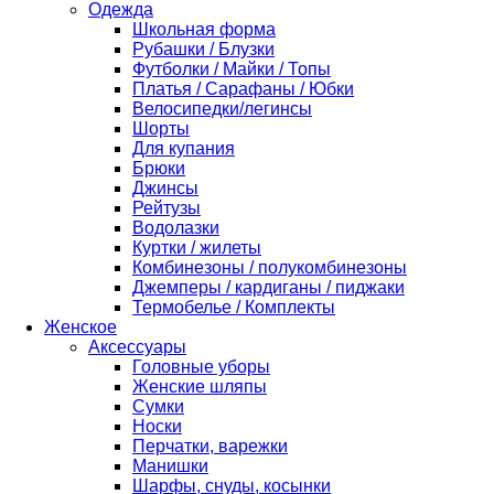
Одежда
Школьная форма
Рубашки / Блузки
Футболки / Майки / Топы
Платья / Сарафаны / Юбки
Велосипедки/легинсы
Шорты
Для купания
Брюки
Джинсы
Рейтузы
Водолазки
Куртки / жилеты
Комбинезоны / полукомбинезоны
Джемперы / кардиганы / пиджаки
Термобелье / Комплекты
Женское
Аксессуары
Головные уборы
Женские шляпы
Сумки
Носки
Перчатки, варежки
Манишки
Шарфы, снуды, косынки