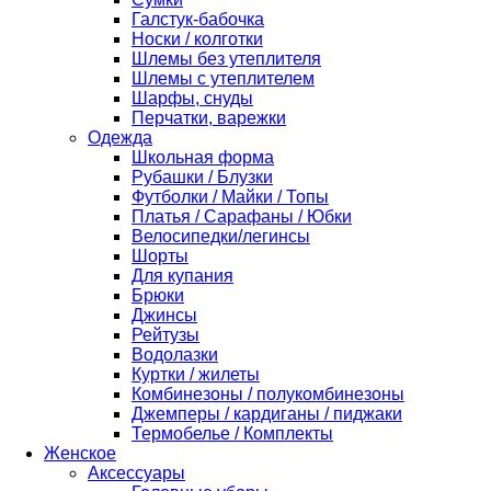
Галстук-бабочка
Носки / колготки
Шлемы без утеплителя
Шлемы с утеплителем
Шарфы, снуды
Перчатки, варежки
Одежда
Школьная форма
Рубашки / Блузки
Футболки / Майки / Топы
Платья / Сарафаны / Юбки
Велосипедки/легинсы
Шорты
Для купания
Брюки
Джинсы
Рейтузы
Водолазки
Куртки / жилеты
Комбинезоны / полукомбинезоны
Джемперы / кардиганы / пиджаки
Термобелье / Комплекты
Женское
Аксессуары