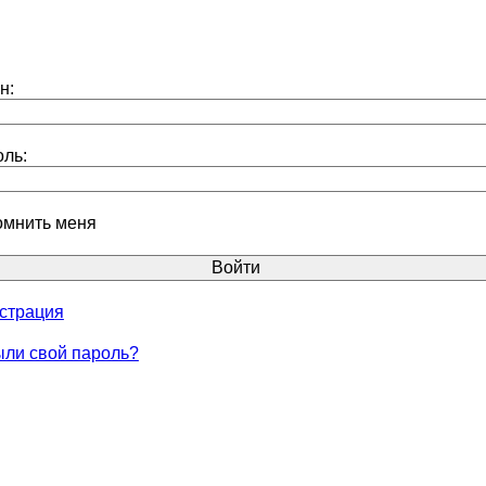
н:
ль:
омнить меня
страция
ли свой пароль?