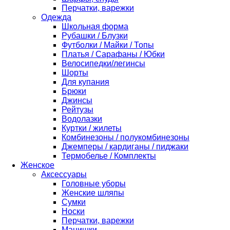
Перчатки, варежки
Одежда
Школьная форма
Рубашки / Блузки
Футболки / Майки / Топы
Платья / Сарафаны / Юбки
Велосипедки/легинсы
Шорты
Для купания
Брюки
Джинсы
Рейтузы
Водолазки
Куртки / жилеты
Комбинезоны / полукомбинезоны
Джемперы / кардиганы / пиджаки
Термобелье / Комплекты
Женское
Аксессуары
Головные уборы
Женские шляпы
Сумки
Носки
Перчатки, варежки
Манишки