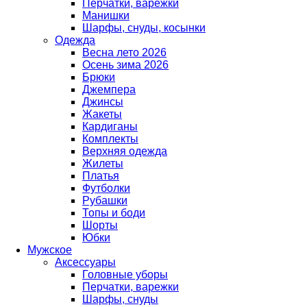
Перчатки, варежки
Манишки
Шарфы, снуды, косынки
Одежда
Весна лето 2026
Осень зима 2026
Брюки
Джемпера
Джинсы
Жакеты
Кардиганы
Комплекты
Верхняя одежда
Жилеты
Платья
Футболки
Рубашки
Топы и боди
Шорты
Юбки
Мужское
Аксессуары
Головные уборы
Перчатки, варежки
Шарфы, снуды