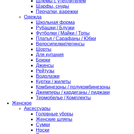
Шлемы с утеплителем
Шарфы, снуды
Перчатки, варежки
Одежда
Школьная форма
Рубашки / Блузки
Футболки / Майки / Топы
Платья / Сарафаны / Юбки
Велосипедки/легинсы
Шорты
Для купания
Брюки
Джинсы
Рейтузы
Водолазки
Куртки / жилеты
Комбинезоны / полукомбинезоны
Джемперы / кардиганы / пиджаки
Термобелье / Комплекты
Женское
Аксессуары
Головные уборы
Женские шляпы
Сумки
Носки