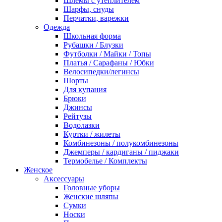
Шлемы с утеплителем
Шарфы, снуды
Перчатки, варежки
Одежда
Школьная форма
Рубашки / Блузки
Футболки / Майки / Топы
Платья / Сарафаны / Юбки
Велосипедки/легинсы
Шорты
Для купания
Брюки
Джинсы
Рейтузы
Водолазки
Куртки / жилеты
Комбинезоны / полукомбинезоны
Джемперы / кардиганы / пиджаки
Термобелье / Комплекты
Женское
Аксессуары
Головные уборы
Женские шляпы
Сумки
Носки