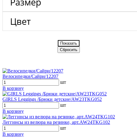
Размер
Цвет
Велосипедки/Сайри/12207
шт
В корзину
GIRLS Leggings /Брюки детские/AW23TKG052
шт
В корзину
Леггинсы из велюра на резинке, арт.AW24TKG102
шт
В корзину