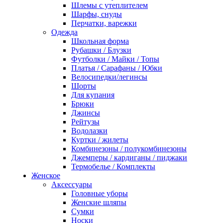
Шлемы с утеплителем
Шарфы, снуды
Перчатки, варежки
Одежда
Школьная форма
Рубашки / Блузки
Футболки / Майки / Топы
Платья / Сарафаны / Юбки
Велосипедки/легинсы
Шорты
Для купания
Брюки
Джинсы
Рейтузы
Водолазки
Куртки / жилеты
Комбинезоны / полукомбинезоны
Джемперы / кардиганы / пиджаки
Термобелье / Комплекты
Женское
Аксессуары
Головные уборы
Женские шляпы
Сумки
Носки