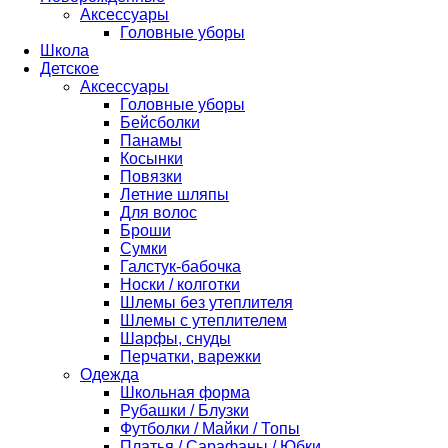
Аксессуары
Головные уборы
Школа
Детское
Аксессуары
Головные уборы
Бейсболки
Панамы
Косынки
Повязки
Летние шляпы
Для волос
Броши
Сумки
Галстук-бабочка
Носки / колготки
Шлемы без утеплителя
Шлемы с утеплителем
Шарфы, снуды
Перчатки, варежки
Одежда
Школьная форма
Рубашки / Блузки
Футболки / Майки / Топы
Платья / Сарафаны / Юбки