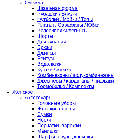
Одежда
Школьная форма
Рубашки / Блузки
Футболки / Майки / Топы
Платья / Сарафаны / Юбки
Велосипедки/легинсы
Шорты
Для купания
Брюки
Джинсы
Рейтузы
Водолазки
Куртки / жилеты
Комбинезоны / полукомбинезоны
Джемперы / кардиганы / пиджаки
Термобелье / Комплекты
Женское
Аксессуары
Головные уборы
Женские шляпы
Сумки
Носки
Перчатки, варежки
Манишки
Шарфы, снуды, косынки