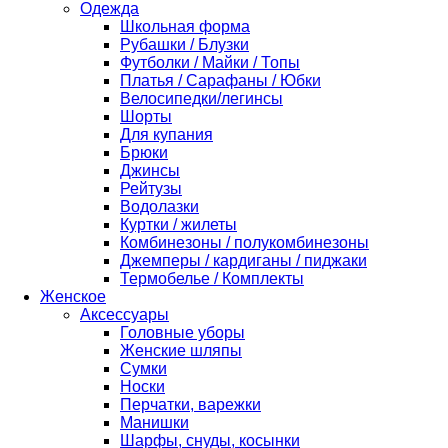
Одежда
Школьная форма
Рубашки / Блузки
Футболки / Майки / Топы
Платья / Сарафаны / Юбки
Велосипедки/легинсы
Шорты
Для купания
Брюки
Джинсы
Рейтузы
Водолазки
Куртки / жилеты
Комбинезоны / полукомбинезоны
Джемперы / кардиганы / пиджаки
Термобелье / Комплекты
Женское
Аксессуары
Головные уборы
Женские шляпы
Сумки
Носки
Перчатки, варежки
Манишки
Шарфы, снуды, косынки