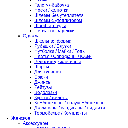
Галстук-бабочка
Носки / колготки
Шлемы без утеплителя
Шлемы с утеплителем
Шарфы, снуды
Перчатки, варежки
Одежда
Школьная форма
Рубашки / Блузки
Футболки / Майки / Топы
Платья / Сарафаны / Юбки
Велосипедки/легинсы
Шорты
Для купания
Брюки
Джинсы
Рейтузы
Водолазки
Куртки / жилеты
Комбинезоны / полукомбинезоны
Джемперы / кардиганы / пиджаки
Термобелье / Комплекты
Женское
Аксессуары