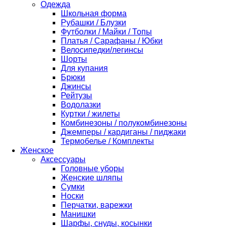
Одежда
Школьная форма
Рубашки / Блузки
Футболки / Майки / Топы
Платья / Сарафаны / Юбки
Велосипедки/легинсы
Шорты
Для купания
Брюки
Джинсы
Рейтузы
Водолазки
Куртки / жилеты
Комбинезоны / полукомбинезоны
Джемперы / кардиганы / пиджаки
Термобелье / Комплекты
Женское
Аксессуары
Головные уборы
Женские шляпы
Сумки
Носки
Перчатки, варежки
Манишки
Шарфы, снуды, косынки