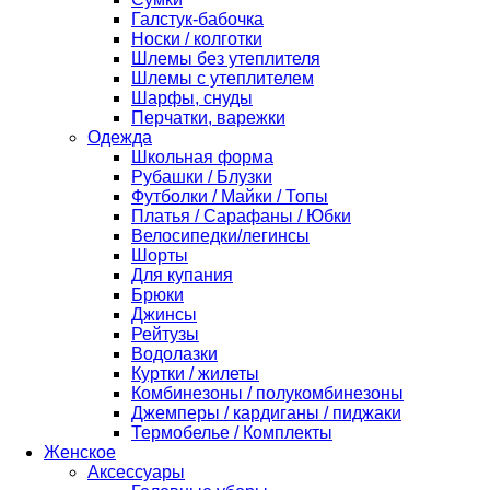
Галстук-бабочка
Носки / колготки
Шлемы без утеплителя
Шлемы с утеплителем
Шарфы, снуды
Перчатки, варежки
Одежда
Школьная форма
Рубашки / Блузки
Футболки / Майки / Топы
Платья / Сарафаны / Юбки
Велосипедки/легинсы
Шорты
Для купания
Брюки
Джинсы
Рейтузы
Водолазки
Куртки / жилеты
Комбинезоны / полукомбинезоны
Джемперы / кардиганы / пиджаки
Термобелье / Комплекты
Женское
Аксессуары