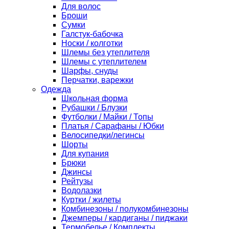
Для волос
Броши
Сумки
Галстук-бабочка
Носки / колготки
Шлемы без утеплителя
Шлемы с утеплителем
Шарфы, снуды
Перчатки, варежки
Одежда
Школьная форма
Рубашки / Блузки
Футболки / Майки / Топы
Платья / Сарафаны / Юбки
Велосипедки/легинсы
Шорты
Для купания
Брюки
Джинсы
Рейтузы
Водолазки
Куртки / жилеты
Комбинезоны / полукомбинезоны
Джемперы / кардиганы / пиджаки
Термобелье / Комплекты