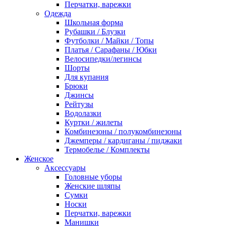
Перчатки, варежки
Одежда
Школьная форма
Рубашки / Блузки
Футболки / Майки / Топы
Платья / Сарафаны / Юбки
Велосипедки/легинсы
Шорты
Для купания
Брюки
Джинсы
Рейтузы
Водолазки
Куртки / жилеты
Комбинезоны / полукомбинезоны
Джемперы / кардиганы / пиджаки
Термобелье / Комплекты
Женское
Аксессуары
Головные уборы
Женские шляпы
Сумки
Носки
Перчатки, варежки
Манишки