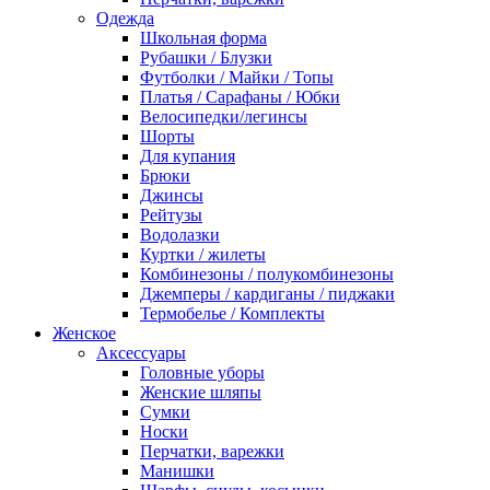
Одежда
Школьная форма
Рубашки / Блузки
Футболки / Майки / Топы
Платья / Сарафаны / Юбки
Велосипедки/легинсы
Шорты
Для купания
Брюки
Джинсы
Рейтузы
Водолазки
Куртки / жилеты
Комбинезоны / полукомбинезоны
Джемперы / кардиганы / пиджаки
Термобелье / Комплекты
Женское
Аксессуары
Головные уборы
Женские шляпы
Сумки
Носки
Перчатки, варежки
Манишки