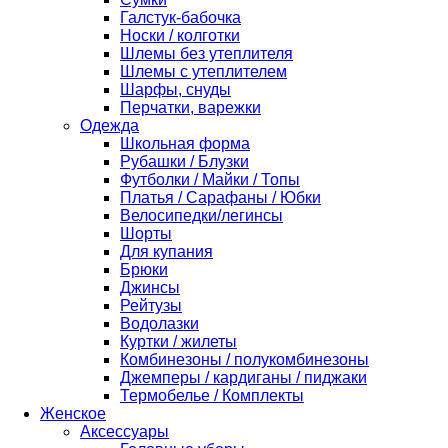
Галстук-бабочка
Носки / колготки
Шлемы без утеплителя
Шлемы с утеплителем
Шарфы, снуды
Перчатки, варежки
Одежда
Школьная форма
Рубашки / Блузки
Футболки / Майки / Топы
Платья / Сарафаны / Юбки
Велосипедки/легинсы
Шорты
Для купания
Брюки
Джинсы
Рейтузы
Водолазки
Куртки / жилеты
Комбинезоны / полукомбинезоны
Джемперы / кардиганы / пиджаки
Термобелье / Комплекты
Женское
Аксессуары