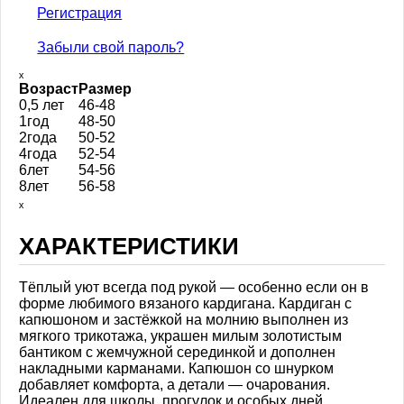
Регистрация
Забыли свой пароль?
ₓ
Возраст
Размер
0,5 лет
46-48
1год
48-50
2года
50-52
4года
52-54
6лет
54-56
8лет
56-58
ₓ
ХАРАКТЕРИСТИКИ
Тёплый уют всегда под рукой — особенно если он в
форме любимого вязаного кардигана. Кардиган с
капюшоном и застёжкой на молнию выполнен из
мягкого трикотажа, украшен милым золотистым
бантиком с жемчужной серединкой и дополнен
накладными карманами. Капюшон со шнурком
добавляет комфорта, а детали — очарования.
Идеален для школы, прогулок и особых дней.