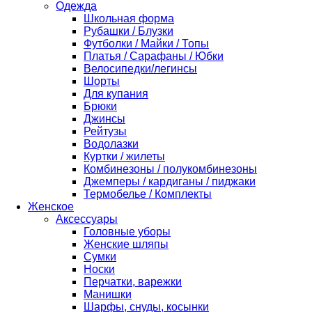
Одежда
Школьная форма
Рубашки / Блузки
Футболки / Майки / Топы
Платья / Сарафаны / Юбки
Велосипедки/легинсы
Шорты
Для купания
Брюки
Джинсы
Рейтузы
Водолазки
Куртки / жилеты
Комбинезоны / полукомбинезоны
Джемперы / кардиганы / пиджаки
Термобелье / Комплекты
Женское
Аксессуары
Головные уборы
Женские шляпы
Сумки
Носки
Перчатки, варежки
Манишки
Шарфы, снуды, косынки