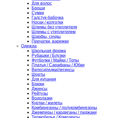
Для волос
Броши
Сумки
Галстук-бабочка
Носки / колготки
Шлемы без утеплителя
Шлемы с утеплителем
Шарфы, снуды
Перчатки, варежки
Одежда
Школьная форма
Рубашки / Блузки
Футболки / Майки / Топы
Платья / Сарафаны / Юбки
Велосипедки/легинсы
Шорты
Для купания
Брюки
Джинсы
Рейтузы
Водолазки
Куртки / жилеты
Комбинезоны / полукомбинезоны
Джемперы / кардиганы / пиджаки
Термобелье / Комплекты