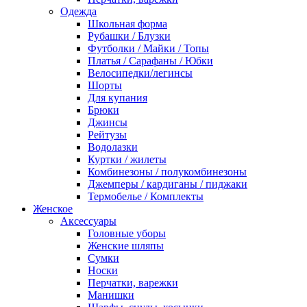
Одежда
Школьная форма
Рубашки / Блузки
Футболки / Майки / Топы
Платья / Сарафаны / Юбки
Велосипедки/легинсы
Шорты
Для купания
Брюки
Джинсы
Рейтузы
Водолазки
Куртки / жилеты
Комбинезоны / полукомбинезоны
Джемперы / кардиганы / пиджаки
Термобелье / Комплекты
Женское
Аксессуары
Головные уборы
Женские шляпы
Сумки
Носки
Перчатки, варежки
Манишки