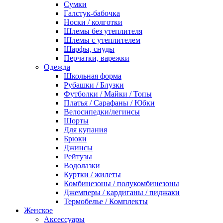
Сумки
Галстук-бабочка
Носки / колготки
Шлемы без утеплителя
Шлемы с утеплителем
Шарфы, снуды
Перчатки, варежки
Одежда
Школьная форма
Рубашки / Блузки
Футболки / Майки / Топы
Платья / Сарафаны / Юбки
Велосипедки/легинсы
Шорты
Для купания
Брюки
Джинсы
Рейтузы
Водолазки
Куртки / жилеты
Комбинезоны / полукомбинезоны
Джемперы / кардиганы / пиджаки
Термобелье / Комплекты
Женское
Аксессуары