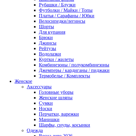
Рубашки / Блузки
Футболки / Майки / Топы
Платья / Сарафаны / Юбки
Велосипедки/легинсы
Шорты
Для купания
Брюки
Джинсы
Рейтузы
Водолазки
Куртки / жилеты
Комбинезоны / полукомбинезоны
Джемперы / кардиганы / пиджаки
Термобелье / Комплекты
Женское
Аксессуары
Головные уборы
Женские шляпы
Сумки
Носки
Перчатки, варежки
Манишки
Шарфы, снуды, косынки
Одежда
Весна лето 2026