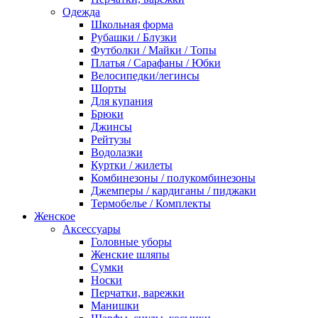
Одежда
Школьная форма
Рубашки / Блузки
Футболки / Майки / Топы
Платья / Сарафаны / Юбки
Велосипедки/легинсы
Шорты
Для купания
Брюки
Джинсы
Рейтузы
Водолазки
Куртки / жилеты
Комбинезоны / полукомбинезоны
Джемперы / кардиганы / пиджаки
Термобелье / Комплекты
Женское
Аксессуары
Головные уборы
Женские шляпы
Сумки
Носки
Перчатки, варежки
Манишки