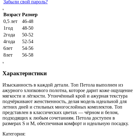
Забыли свой пароль?
ₓ
Возраст
Размер
0,5 лет
46-48
1год
48-50
2года
50-52
4года
52-54
6лет
54-56
8лет
56-58
ₓ
Характеристики
Изысканность в каждой детали. Топ Петола выполнен из
ажурного хлопкового полотна, которое дарит коже ощущение
мягкости и лёгкости. Утончённый крой и ажурная текстура
подчёркивают женственность, делая модель идеальной для
летних дней и стильных многослойных комплектов. Топ
представлен в классических цветах — чёрном и белом,
подходящих к любым сочетаниям. Петола доступен в
размерах S и M, обеспечивая комфорт и идеальную посадку.
Категория: