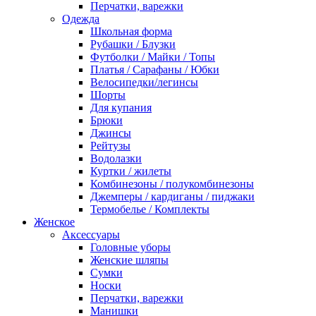
Перчатки, варежки
Одежда
Школьная форма
Рубашки / Блузки
Футболки / Майки / Топы
Платья / Сарафаны / Юбки
Велосипедки/легинсы
Шорты
Для купания
Брюки
Джинсы
Рейтузы
Водолазки
Куртки / жилеты
Комбинезоны / полукомбинезоны
Джемперы / кардиганы / пиджаки
Термобелье / Комплекты
Женское
Аксессуары
Головные уборы
Женские шляпы
Сумки
Носки
Перчатки, варежки
Манишки