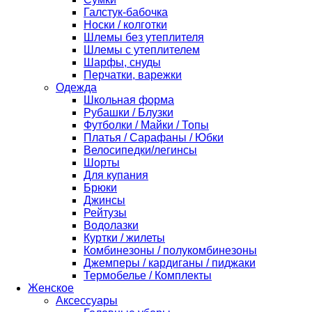
Галстук-бабочка
Носки / колготки
Шлемы без утеплителя
Шлемы с утеплителем
Шарфы, снуды
Перчатки, варежки
Одежда
Школьная форма
Рубашки / Блузки
Футболки / Майки / Топы
Платья / Сарафаны / Юбки
Велосипедки/легинсы
Шорты
Для купания
Брюки
Джинсы
Рейтузы
Водолазки
Куртки / жилеты
Комбинезоны / полукомбинезоны
Джемперы / кардиганы / пиджаки
Термобелье / Комплекты
Женское
Аксессуары