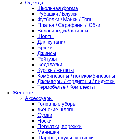
Одежда
Школьная форма
Рубашки / Блузки
Футболки / Майки / Топы
Платья / Сарафаны / Юбки
Велосипедки/легинсы
Шорты
Для купания
Брюки
Джинсы
Рейтузы
Водолазки
Куртки / жилеты
Комбинезоны / полукомбинезоны
Джемперы / кардиганы / пиджаки
Термобелье / Комплекты
Женское
Аксессуары
Головные уборы
Женские шляпы
Сумки
Носки
Перчатки, варежки
Манишки
Шарфы, снуды, косынки