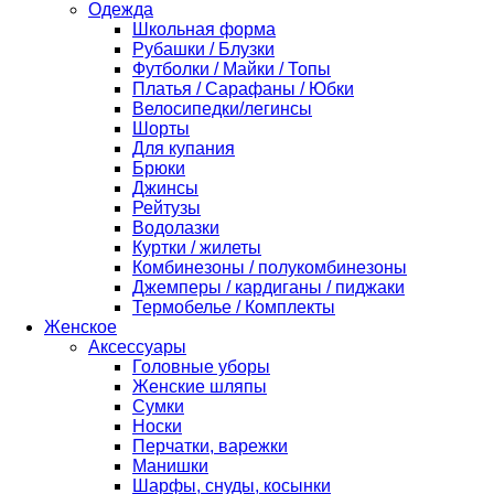
Одежда
Школьная форма
Рубашки / Блузки
Футболки / Майки / Топы
Платья / Сарафаны / Юбки
Велосипедки/легинсы
Шорты
Для купания
Брюки
Джинсы
Рейтузы
Водолазки
Куртки / жилеты
Комбинезоны / полукомбинезоны
Джемперы / кардиганы / пиджаки
Термобелье / Комплекты
Женское
Аксессуары
Головные уборы
Женские шляпы
Сумки
Носки
Перчатки, варежки
Манишки
Шарфы, снуды, косынки