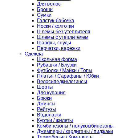
Для волос
Броши
Сумки
Галстук-бабочка
Носки / колготки
Шлемы без утеплителя
Шлемы с утеплителем
Шарфы, снуды
Перчатки, варежки
Одежда
Школьная форма
Рубашки / Блузки
Футболки / Майки / Топы
Платья / Сарафаны / Юбки
Велосипедки/легинсы
Шорты
Для купания
Брюки
Джинсы
Рейтузы
Водолазки
Куртки / жилеты
Комбинезоны / полукомбинезоны
Джемперы / кардиганы / пиджаки
Термобелье / Комплекты