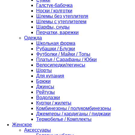
Галстук-бабочка
Носки / колготки
Шлемы без утеплителя
Шлемы с утеплителем
Шарфы, снуды
Перчатки, варежки
Одежда
Школьная форма
Рубашки / Блузки
Футболки / Майки / Топы
Платья / Сарафаны / Юбки
Велосипедки/легинсы
Шорты
Для купания
Брюки
Джинсы
Рейтузы
Водолазки
Куртки / жилеты
Комбинезоны / полукомбинезоны
Джемперы / кардиганы / пиджаки
Термобелье / Комплекты
Женское
Аксессуары